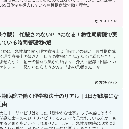
365日体制を導入している急性期病院で働く理学...
2026.07.18
保存版】“忙殺されないPT”になる！急性期病院で実
している時間管理術5選
じめに｜急性期で働く理学療法士は「時間との闘い」急性期病院
く理学療法士の皆さん、日々の業務にこんなふうに感じたことは
ませんか？「朝一の情報収集から始まり、介入・記録・回診・カ
ァレンス…一息ついたらもう夕方」「あの患者さん、今...
2025.06.08
性期病院で働く理学療法士のリアル｜1日が戦場にな
理由
めに｜「リハビリはゆったり穏やかな仕事」って本当にそう？
学療法士＝のんびりリハビリする人」そう思われている方が、も
するとまだ多いかもしれません。しかし、急性期病院の現場に足
み入れた瞬間、そのイメージは一気に覆されることでしょ...