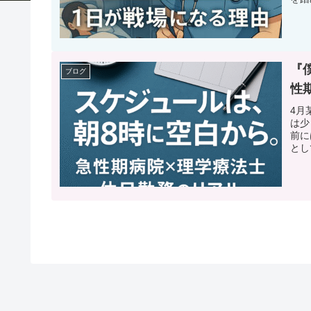
『
ブログ
性
4月
は少
前に
とし