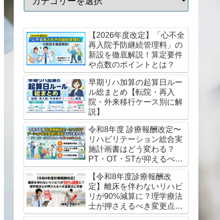
【2026年度改定】「心不全
再入院予防継続管理料」の
新設を徹底解説！算定要件
や点数のポイントとは？
早期リハ加算の起算日ルー
ル総まとめ【転院・再入
院・外来移行ケース別に解
説】
令和8年度 診療報酬改定〜
リハビリテーション総合実
施計画書はどう変わる？
PT・OT・STが抑えるべき
3つのポイント
【令和8年度診療報酬改
定】離床を伴わないリハビ
リが90%減算に？理学療法
士が押さえるべき変更点と
対策