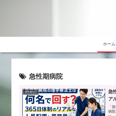
ホーム
急性期病院
急
理学療法士
ア
「急
病院
に、