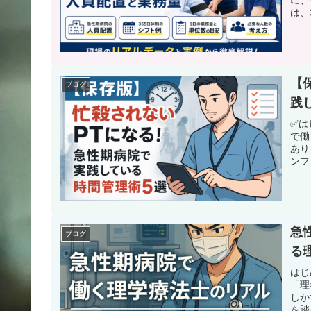
は、
【
ブログ
践
✅は
で働
あり
ンフ
急
ブログ
る
はじ
「理
しか
を踏