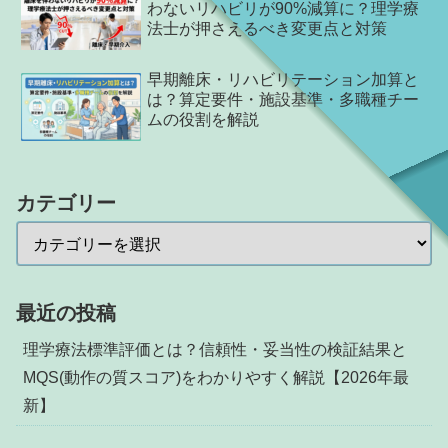
わないリハビリが90%減算に？理学療
法士が押さえるべき変更点と対策
早期離床・リハビリテーション加算と
は？算定要件・施設基準・多職種チー
ムの役割を解説
カテゴリー
最近の投稿
理学療法標準評価とは？信頼性・妥当性の検証結果と
MQS(動作の質スコア)をわかりやすく解説【2026年最
新】