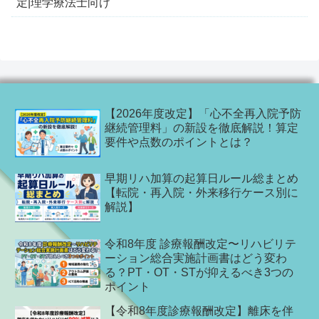
定|理学療法士向け
【2026年度改定】「心不全再入院予防
継続管理料」の新設を徹底解説！算定
要件や点数のポイントとは？
早期リハ加算の起算日ルール総まとめ
【転院・再入院・外来移行ケース別に
解説】
令和8年度 診療報酬改定〜リハビリテ
ーション総合実施計画書はどう変わ
る？PT・OT・STが抑えるべき3つの
ポイント
【令和8年度診療報酬改定】離床を伴