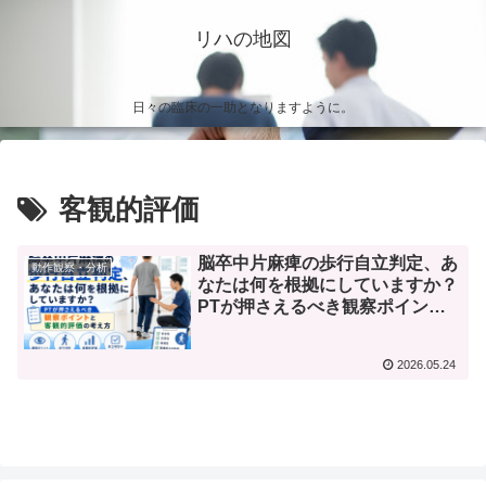
リハの地図
日々の臨床の一助となりますように。
客観的評価
脳卒中片麻痺の歩行自立判定、あ
動作観察・分析
なたは何を根拠にしていますか？
PTが押さえるべき観察ポイント
と客観的評価の考え方
2026.05.24