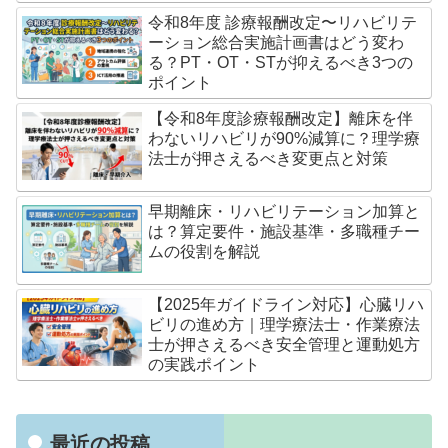
令和8年度 診療報酬改定〜リハビリテ
ーション総合実施計画書はどう変わ
る？PT・OT・STが抑えるべき3つの
ポイント
【令和8年度診療報酬改定】離床を伴
わないリハビリが90%減算に？理学療
法士が押さえるべき変更点と対策
早期離床・リハビリテーション加算と
は？算定要件・施設基準・多職種チー
ムの役割を解説
【2025年ガイドライン対応】心臓リハ
ビリの進め方｜理学療法士・作業療法
士が押さえるべき安全管理と運動処方
の実践ポイント
最近の投稿